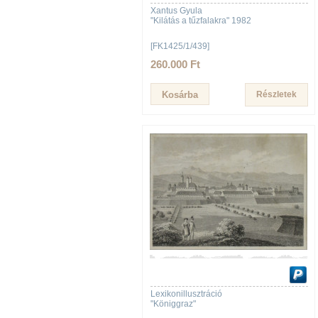
Xantus Gyula
"Kilátás a tűzfalakra" 1982
[FK1425/1/439]
260.000 Ft
Részletek
Lexikonillusztráció
"Königgraz"