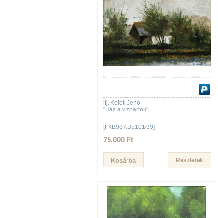
ifj. Keleti Jenő
"Ház a vízparton"
[FKB987/Bp101/39]
75.000 Ft
Részletek