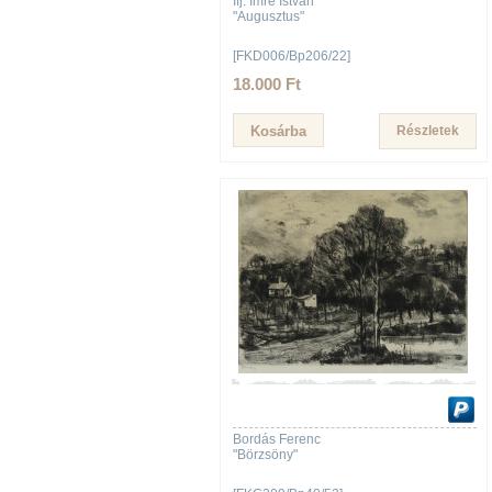
Ifj. Imre István
"Augusztus"
[FKD006/Bp206/22]
18.000 Ft
Részletek
Bordás Ferenc
"Börzsöny"