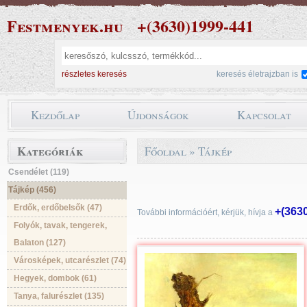
Festmenyek.hu
+(3630)1999-441
részletes keresés
keresés életrajzban is
Kezdőlap
Újdonságok
Kapcsolat
Kategóriák
Főoldal
»
Tájkép
Csendélet (119)
Tájkép (456)
Erdők, erdőbelsők (47)
+(363
További információért, kérjük, hívja a
Folyók, tavak, tengerek,
Balaton (127)
Városképek, utcarészlet (74)
Hegyek, dombok (61)
Tanya, falurészlet (135)