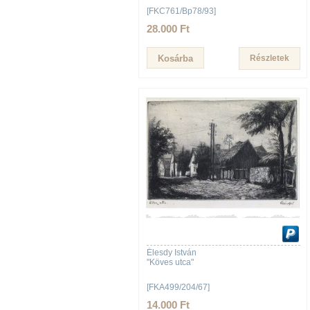
[FKC761/Bp78/93]
28.000 Ft
Részletek
Élesdy István
"Köves utca"
[FKA499/204/67]
14.000 Ft