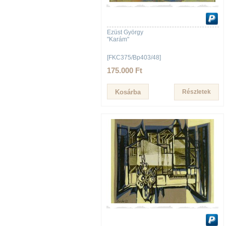
Ezüst György
"Karám"
[FKC375/Bp403/48]
175.000 Ft
Részletek