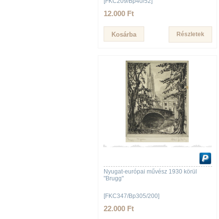
[FKC209/Bp40/52]
12.000 Ft
Részletek
Nyugat-európai művész 1930 körül
"Brugg"
[FKC347/Bp305/200]
22.000 Ft