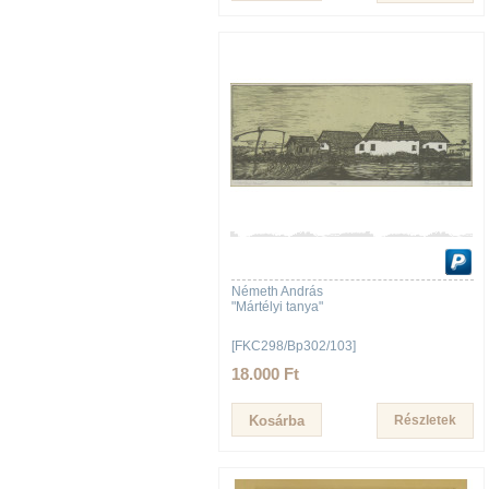
Németh András
"Mártélyi tanya"
[FKC298/Bp302/103]
18.000 Ft
Részletek