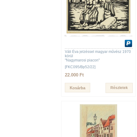
Váli Éva jelzéssel magyar művész 1970
körül
"Nagymarosi piacon"
[FKC095/Bp52/22]
22.000 Ft
Részletek