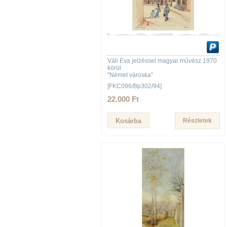
Váli Éva jelzéssel magyar művész 1970
körül
"Német városka"
[FKC096/Bp302/94]
22.000 Ft
Részletek