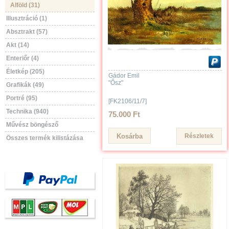
Alföld (31)
Illusztráció (1)
Absztrakt (57)
Akt (14)
Enteriőr (4)
Életkép (205)
Gádor Emil
"Ősz"
Grafikák (49)
Portré (95)
[FK2106/11/7]
Technika (940)
75.000 Ft
Művész böngésző
Részletek
Összes termék kilistázása