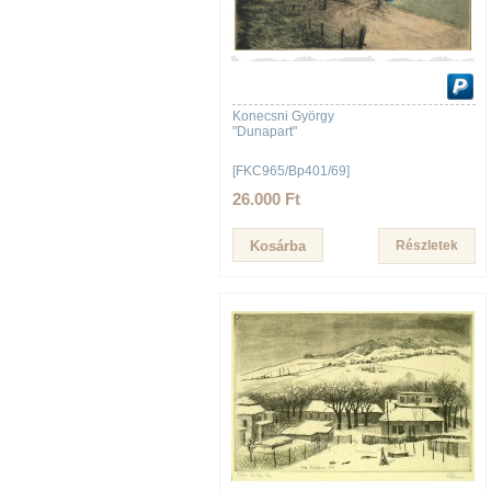
Konecsni György
"Dunapart"
[FKC965/Bp401/69]
26.000 Ft
Részletek