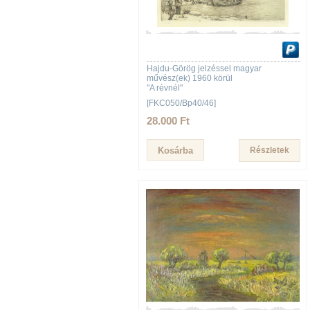
Hajdu-Görög jelzéssel magyar
művész(ek) 1960 körül
"A révnél"
[FKC050/Bp40/46]
28.000 Ft
Részletek