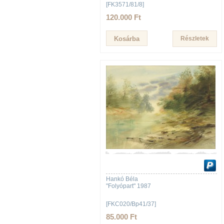
[FK3571/81/8]
120.000 Ft
Részletek
Hankó Béla
"Folyópart" 1987
[FKC020/Bp41/37]
85.000 Ft