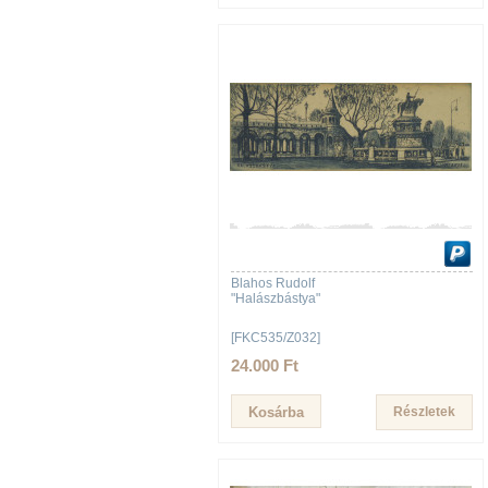
Blahos Rudolf
"Halászbástya"
[FKC535/Z032]
24.000 Ft
Részletek