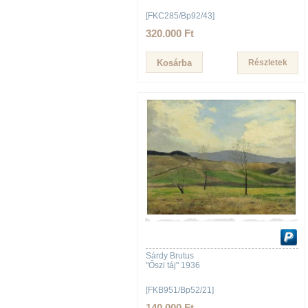
[FKC285/Bp92/43]
320.000 Ft
Részletek
Sárdy Brutus
"Őszi táj" 1936
[FKB951/Bp52/21]
140.000 Ft