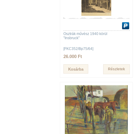
Osztrák művész 1940 körül
"Insbruck"
[FKC352/Bp75/64]
26.000 Ft
Részletek