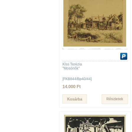
Kiss Terézia
"Mosónők"
[FKB844/Bp40/44]
14.000 Ft
Részletek