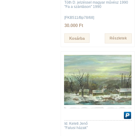
Tóth D. jelzéssel magyar művész 1990
"Fa a szántáson" 1990
[FKB511/Bp78/68]
30.000 Ft
Részletek
Id. Keleti Jenő
"Falusi házak"