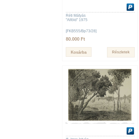
Réti Mátyás
"Alföld" 1975
[FKB555/Bp73/28]
80.000 Ft
Részletek