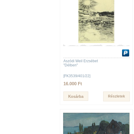
Aszódi Weil Erzsébet
"Délben"
[FK3539/401/22]
16.000 Ft
Részletek