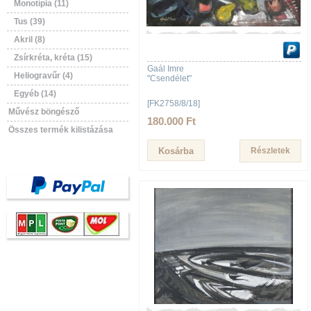
Monotípia (11)
Tus (39)
Akril (8)
Zsírkréta, kréta (15)
Gaál Imre
Heliogravűr (4)
"Csendélet"
Egyéb (14)
[FK2758/8/18]
Művész böngésző
180.000 Ft
Összes termék kilistázása
Részletek