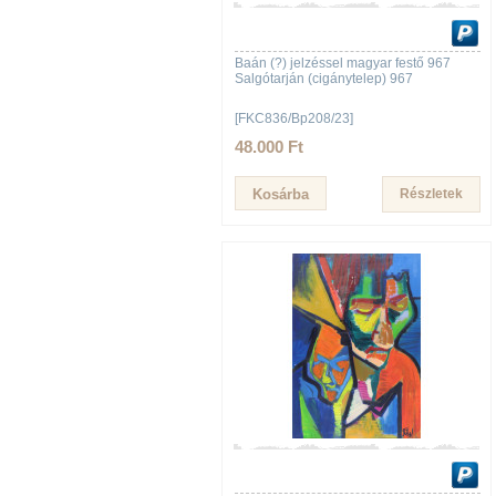
Baán (?) jelzéssel magyar festő 967
Salgótarján (cigánytelep) 967
[FKC836/Bp208/23]
48.000 Ft
Részletek