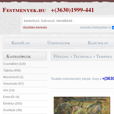
Festmenyek.hu
+(3630)1999-441
részletes keresés
keresés életrajzban is
Kezdőlap
Újdonságok
Kapcsolat
Kategóriák
Főoldal
»
Technika
»
Tempera
Csendélet (119)
Tájkép (456)
Illusztráció (1)
+(363
További információért, kérjük, hívja a
Absztrakt (57)
Akt (14)
Enteriőr (4)
Életkép (205)
Grafikák (49)