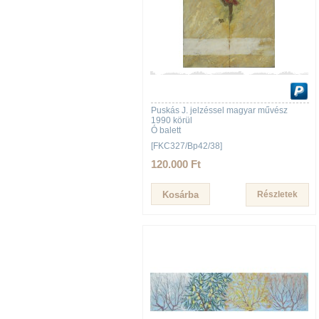
Puskás J. jelzéssel magyar művész
1990 körül
Ó balett
[FKC327/Bp42/38]
120.000 Ft
Részletek