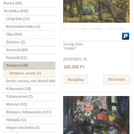
Portré (95)
Technika (940)
Litográfia (12)
Nyomdatechnika (1)
Olaj (404)
Zománc (2)
Dorogi Imre
"Aratók"
Akvarell (88)
Pasztell (23)
[FK3556/FL-4]
Tempera (40)
160.000 Ft
Tempera, arany (2)
Részletek
Grafit, ceruza, toll, filctoll (48)
Kőnyomat (18)
Szitanyomat (7)
Metszet (55)
Rézkarc, foltmaratás (137)
Hidegtű (11)
Vegyes technika (7)