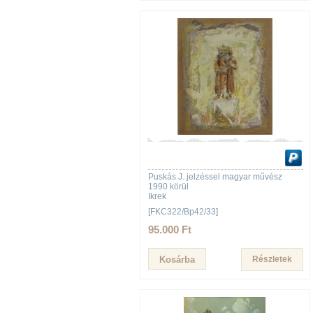
Puskás J. jelzéssel magyar művész
1990 körül
Ikrek
[FKC322/Bp42/33]
95.000 Ft
Részletek