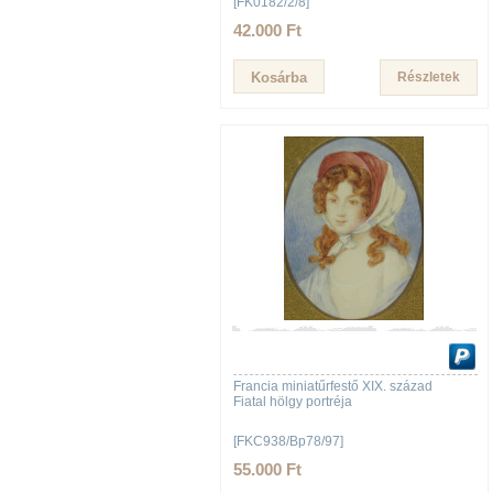
[FK0182/2/8]
42.000 Ft
Részletek
Francia miniatűrfestő XIX. század
Fiatal hölgy portréja
[FKC938/Bp78/97]
55.000 Ft