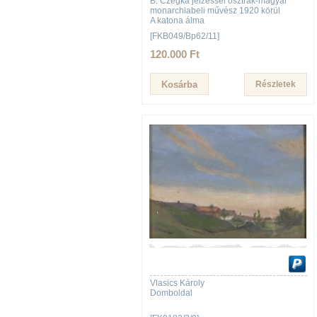
B. Czegka jelzéssel osztrák-magyar
monarchiabeli művész 1920 körül
A katona álma
[FKB049/Bp62/11]
120.000 Ft
Részletek
Vlasics Károly
Domboldal