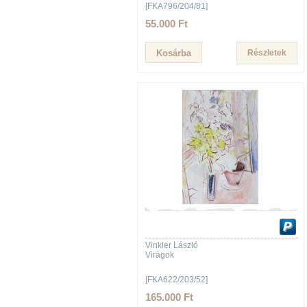
[FKA796/204/81]
55.000 Ft
Részletek
Vinkler László
Virágok
[FKA622/203/52]
165.000 Ft