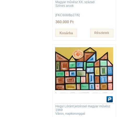
Magyar művész XX. század
Színes arcok
[FKC608/Bp27/6]
360.000 Ft
Részletek
Hegyi Lóránt jelzéssel magyar művész
1969
Város, napkoronggal