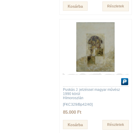
Részletek
Puskás J. jelzéssel magyar művész
1990 körül
Hímoroszlán
[FKC329/Bp42/40]
85.000 Ft
Részletek