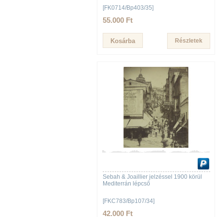
[FK0714/Bp403/35]
55.000 Ft
Részletek
Sebah & Joaillier jelzéssel 1900 körül
Mediterrán lépcső
[FKC783/Bp107/34]
42.000 Ft