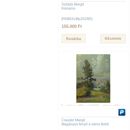
Szilády Margit
Külváros
[FKB831/Bp202/85]
155.000 Ft
Részletek
Clauder Margit
Magányos fenyő a város felett