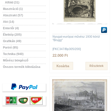
Alföld (31)
Illusztráció (1)
Absztrakt (57)
Akt (14)
Enteriőr (4)
Életkép (205)
Nyugat-európai művész 1930 körül
"Brugg"
Grafikák (49)
Portré (95)
[FKC347/Bp305/200]
Technika (940)
22.000 Ft
Művész böngésző
Részletek
Összes termék kilistázása