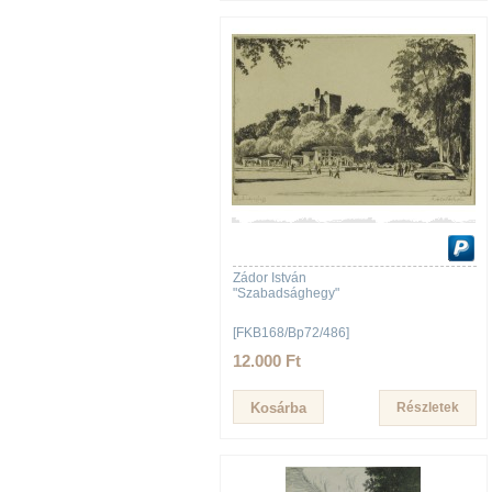
Zádor István
"Szabadsághegy"
[FKB168/Bp72/486]
12.000 Ft
Részletek