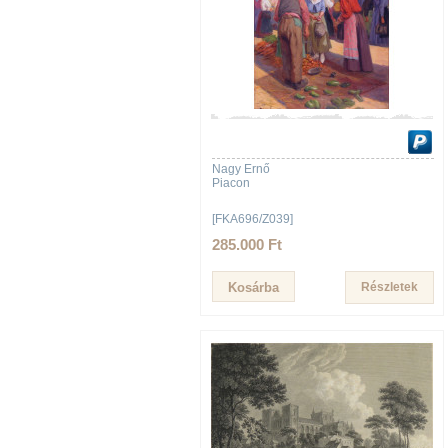
Nagy Ernő
Piacon
[FKA696/Z039]
285.000 Ft
Részletek