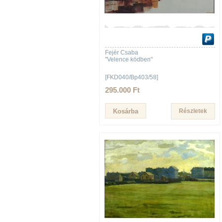
Fejér Csaba
"Velence ködben"
[FKD040/Bp403/58]
295.000 Ft
Részletek