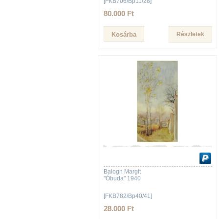
[FKB706/Bp11/28]
80.000 Ft
Részletek
Balogh Margit
"Óbuda" 1940
[FKB782/Bp40/41]
28.000 Ft