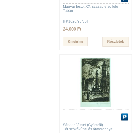
Magyar festő, XX. század első fele
Tabán
[FK1626/93/36]
24.000 Ft
Részletek
Sándor József (Gyömrői)
Tér szökőkúttal és óratoronnyal