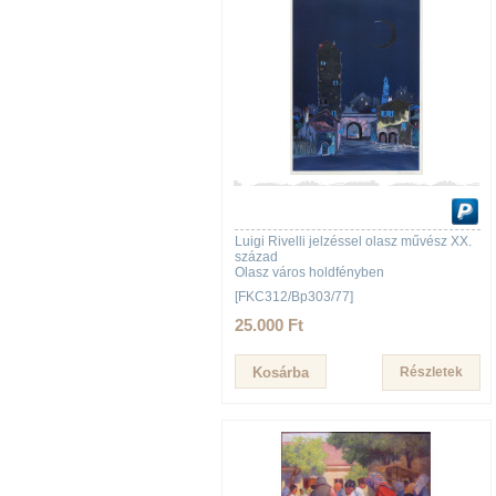
Luigi Rivelli jelzéssel olasz művész XX.
század
Olasz város holdfényben
[FKC312/Bp303/77]
25.000 Ft
Részletek