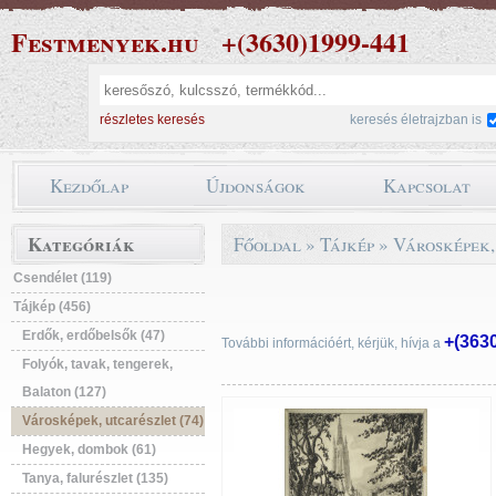
Festmenyek.hu
+(3630)1999-441
részletes keresés
keresés életrajzban is
Kezdőlap
Újdonságok
Kapcsolat
Kategóriák
Főoldal
»
Tájkép
»
Városképek,
Csendélet (119)
Tájkép (456)
Erdők, erdőbelsők (47)
+(363
További információért, kérjük, hívja a
Folyók, tavak, tengerek,
Balaton (127)
Városképek, utcarészlet (74)
Hegyek, dombok (61)
Tanya, falurészlet (135)