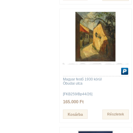
Magyar festő 1930 körül
Óbudai utca
[FKB259/Bp44/26]
165.000 Ft
Részletek