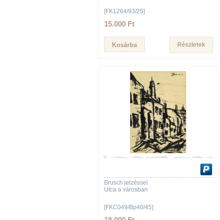
[FK1264/93/25]
15.000 Ft
Részletek
Brusch jelzéssel
Utca a városban
[FKC049/Bp40/45]
18.000 Ft