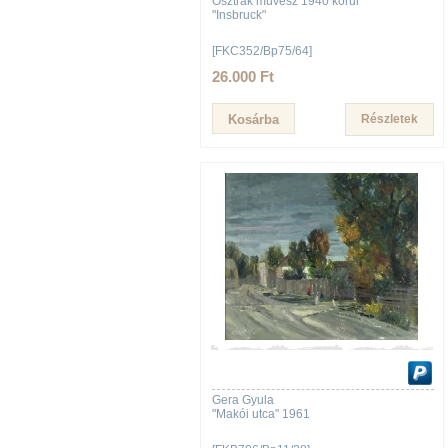
Osztrák művész 1940 körül
"Insbruck"
[FKC352/Bp75/64]
26.000 Ft
Részletek
Gera Gyula
"Makói utca" 1961