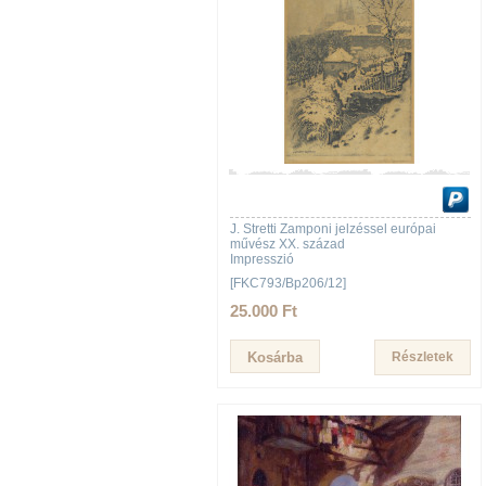
J. Stretti Zamponi jelzéssel európai
művész XX. század
Impresszió
[FKC793/Bp206/12]
25.000 Ft
Részletek