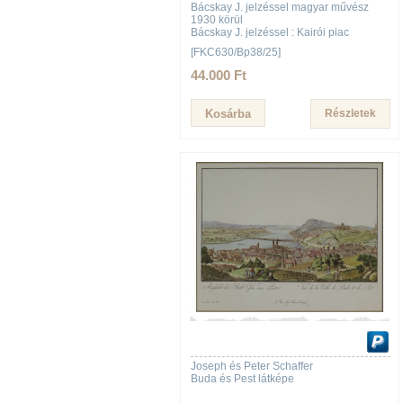
Bácskay J. jelzéssel magyar művész
1930 körül
Bácskay J. jelzéssel : Kairói piac
[FKC630/Bp38/25]
44.000 Ft
Részletek
Joseph és Peter Schaffer
Buda és Pest látképe