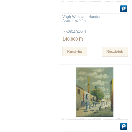
Vágh-Weimann Nándor
A város szélén
[FK0811/Z054]
140.000 Ft
Részletek