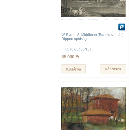
W. Byrne, S. Middiman (Bartolozzi után)
Rippon apátság
[FKC787/Bp36/13]
55.000 Ft
Részletek