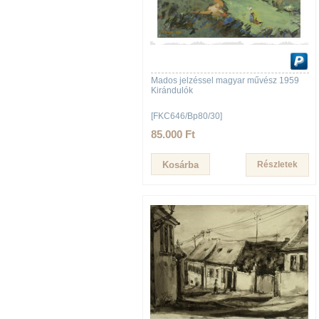
Mados jelzéssel magyar művész 1959
Kirándulók
[FKC646/Bp80/30]
85.000 Ft
Részletek