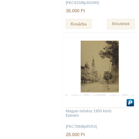
[FKC833/Bp303/90]
36.000 Ft
Részletek
Magyar művész 1900 körül
Eperjes
[FKC788/Bp95/53]
28.000 Ft