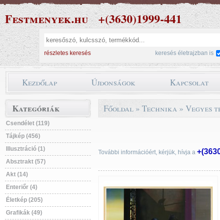
Festmenyek.hu
+(3630)1999-441
részletes keresés
keresés életrajzban is
Kezdőlap
Újdonságok
Kapcsolat
Kategóriák
Főoldal
»
Technika
»
Vegyes t
Csendélet (119)
Tájkép (456)
Illusztráció (1)
+(363
További információért, kérjük, hívja a
Absztrakt (57)
Akt (14)
Enteriőr (4)
Életkép (205)
Grafikák (49)