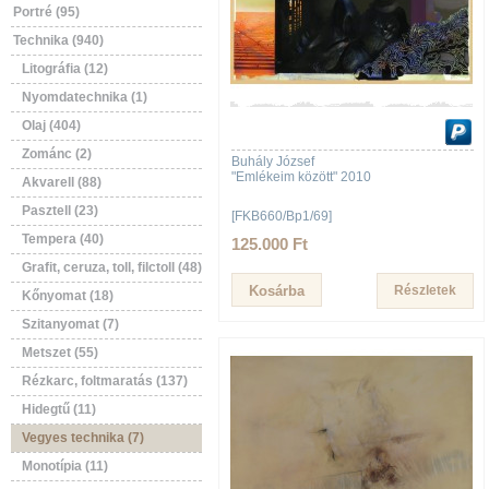
Portré (95)
Technika (940)
Litográfia (12)
Nyomdatechnika (1)
Olaj (404)
Zománc (2)
Buhály József
"Emlékeim között" 2010
Akvarell (88)
Pasztell (23)
[FKB660/Bp1/69]
Tempera (40)
125.000 Ft
Grafit, ceruza, toll, filctoll (48)
Részletek
Kőnyomat (18)
Szitanyomat (7)
Metszet (55)
Rézkarc, foltmaratás (137)
Hidegtű (11)
Vegyes technika (7)
Monotípia (11)