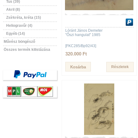
Tus (39)
Akril (8)
Zsírkréta, kréta (15)
Heliogravűr (4)
Lóránt János Demeter
Egyéb (14)
"Őszi hangulat" 1985
Művész böngésző
[FKC285/Bp92/43]
Összes termék kilistázása
320.000 Ft
Részletek