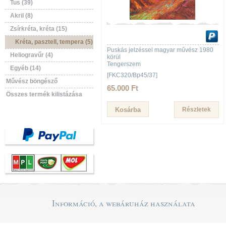
Tus (39)
Akril (8)
Zsírkréta, kréta (15)
Kréta, pasztell, tempera (5)
Puskás jelzéssel magyar művész 1980
Heliogravűr (4)
körül
Tengerszem
Egyéb (14)
[FKC320/Bp45/37]
Művész böngésző
65.000 Ft
Összes termék kilistázása
Részletek
Információ, a webáruház használata