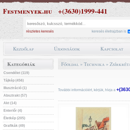
Festmenyek.hu
+(3630)1999-441
részletes keresés
keresés életrajzban is
Kezdőlap
Újdonságok
Kapcsolat
Kategóriák
Főoldal
»
Technika
»
Zsírkrét
Csendélet (119)
Tájkép (456)
Illusztráció (1)
+(363
További információért, kérjük, hívja a
Absztrakt (57)
Akt (14)
Enteriőr (4)
Életkép (205)
Grafikák (49)