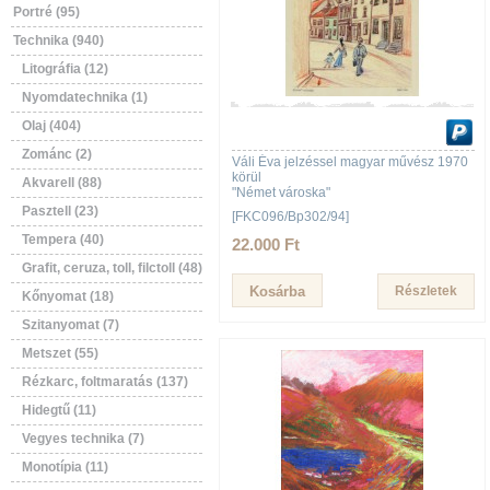
Portré (95)
Technika (940)
Litográfia (12)
Nyomdatechnika (1)
Olaj (404)
Zománc (2)
Váli Éva jelzéssel magyar művész 1970
körül
Akvarell (88)
"Német városka"
Pasztell (23)
[FKC096/Bp302/94]
Tempera (40)
22.000 Ft
Grafit, ceruza, toll, filctoll (48)
Részletek
Kőnyomat (18)
Szitanyomat (7)
Metszet (55)
Rézkarc, foltmaratás (137)
Hidegtű (11)
Vegyes technika (7)
Monotípia (11)