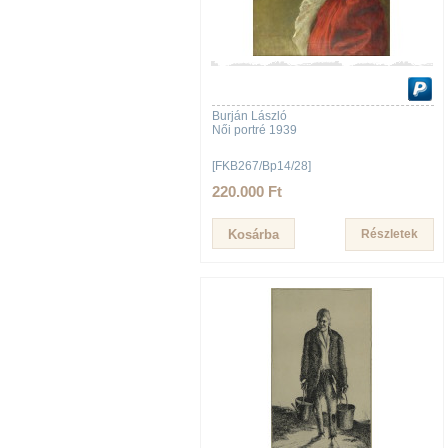
Burján László
Női portré 1939
[FKB267/Bp14/28]
220.000 Ft
Részletek