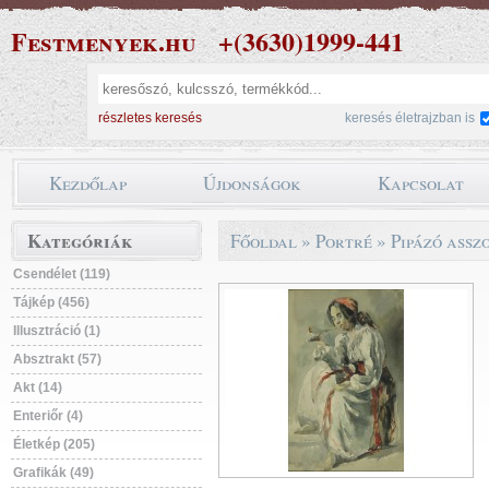
Festmenyek.hu
+(3630)1999-441
részletes keresés
keresés életrajzban is
Kezdőlap
Újdonságok
Kapcsolat
Kategóriák
Főoldal
»
Portré
»
Pipázó assz
Csendélet (119)
Tájkép (456)
Illusztráció (1)
Absztrakt (57)
Akt (14)
Enteriőr (4)
Életkép (205)
Grafikák (49)