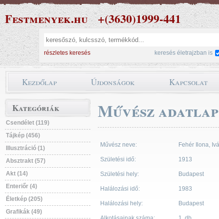
Festmenyek.hu
+(3630)1999-441
részletes keresés
keresés életrajzban is
Kezdőlap
Újdonságok
Kapcsolat
Művész adatlap
Kategóriák
Csendélet (119)
Tájkép (456)
Művész neve:
Fehér Ilona, Iv
Illusztráció (1)
Születési idő:
1913
Absztrakt (57)
Akt (14)
Születési hely:
Budapest
Enteriőr (4)
Halálozási idő:
1983
Életkép (205)
Halálozási hely:
Budapest
Grafikák (49)
Alkotásainak száma:
1 db