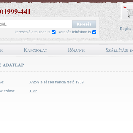
0)1999-441
Regiszt
keresés életrajzban is
keresés leírásban is
ok
Kapcsolat
Rólunk
Szállítási 
 adatlap
ve:
Anton jelzéssel francia festő 1939
ak száma:
1 db