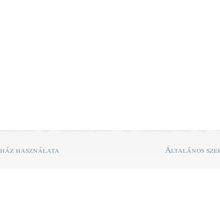
uház használata
Általános szer