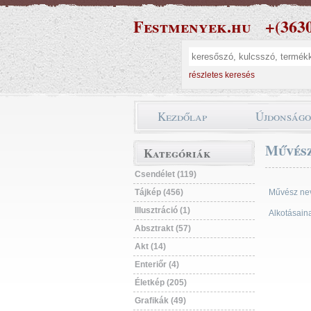
Festmenyek.hu
+(363
részletes keresés
Kezdőlap
Újdonság
Művész
Kategóriák
Csendélet (119)
Tájkép (456)
Művész ne
Illusztráció (1)
Alkotásain
Absztrakt (57)
Akt (14)
Enteriőr (4)
Életkép (205)
Grafikák (49)