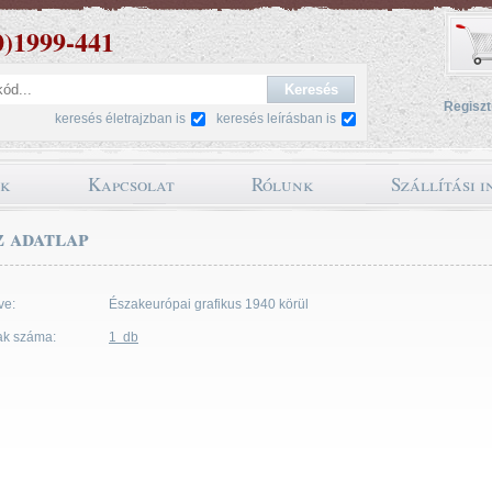
0)1999-441
Regiszt
keresés életrajzban is
keresés leírásban is
ok
Kapcsolat
Rólunk
Szállítási 
 adatlap
ve:
Északeurópai grafikus 1940 körül
ak száma:
1 db