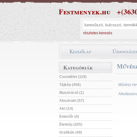
Festmenyek.hu
+(363
részletes keresés
Kezdőlap
Újdonság
Művész
Kategóriák
Csendélet (119)
Tájkép (456)
Művész ne
Illusztráció (1)
Alkotásain
Absztrakt (57)
Akt (14)
Enteriőr (4)
Életkép (205)
Grafikák (49)