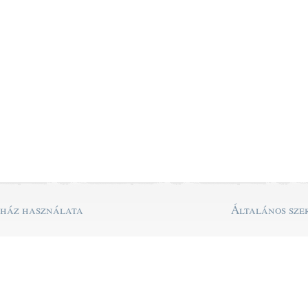
uház használata
Általános szer