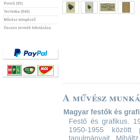
Portré (95)
Technika (940)
Művész böngésző
Összes termék kilistázása
A művész munká
Magyar festők és grafik
Festő és grafikus. 1
1950-1955 között 
tanulmányait. Mihál