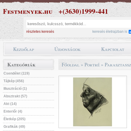
Festmenyek.hu
+(3630)1999-441
részletes keresés
keresés életrajzban is
Kezdőlap
Újdonságok
Kapcsolat
Kategóriák
Főoldal
»
Portré
»
Parasztass
Csendélet (119)
Tájkép (456)
Illusztráció (1)
Absztrakt (57)
Akt (14)
Enteriőr (4)
Életkép (205)
Grafikák (49)