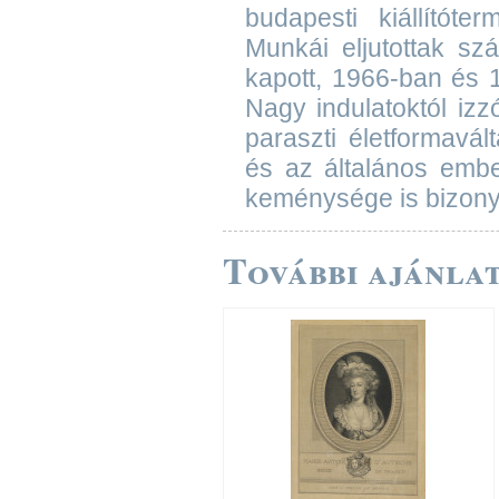
budapesti kiállítóte
Munkái eljutottak sz
kapott, 1966-ban és 1
Nagy indulatoktól izz
paraszti életformavá
és az általános embe
keménysége is bizonyo
További ajánlat