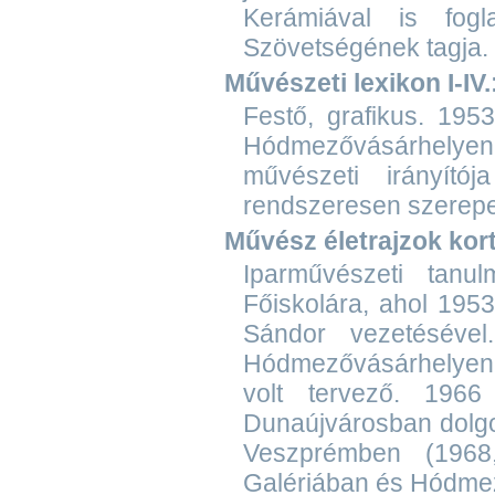
Kerámiával is fog
Szövetségének tagja.
Művészeti lexikon I-IV.
Festő, grafikus. 195
Hódmezővásárhelyen 
művészeti irányító
rendszeresen szerepeln
Művész életrajzok ko
Iparművészeti tanu
Főiskolára, ahol 195
Sándor vezetéséve
Hódmezővásárhelyen t
volt tervező. 196
Dunaújvárosban dolgoz
Veszprémben (1968
Galériában és Hódmez