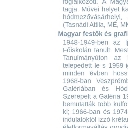
foglalkozott. A Mag
tagja. Művei helyet 
hódmezővásárhelyi,
(Tasnádi Attila, MÉ, 
Magyar festők és graf
1948-1949-ben az I
Főiskolán tanult. Me
Tanulmányúton az 
telepedett le s 1959-
minden évben hossz
1968-ban Veszprém
Galériában és Hódme
Szerepelt a Galéria 1
bemutatták több külfö
ki; 1966-ban és 1974
indulatoktól izzó krét
életformaváltás gondjai