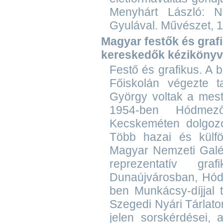
Menyhárt László: N
Gyulával. Művészet, 19
Magyar festők és grafik
kereskedők kézikönyv
Festő és grafikus. A 
Főiskolán végezte t
György voltak a mest
1954-ben Hódmező
Kecskeméten dolgozo
Több hazai és külföl
Magyar Nemzeti Galéri
reprezentatív gra
Dunaújvárosban, Hódm
ben Munkácsy-díjjal 
Szegedi Nyári Tárlaton
jelen sorskérdései, a