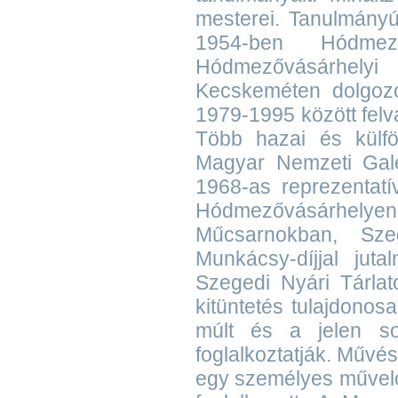
mesterei. Tanulmányú
1954-ben Hódmez
Hódmezővásárhelyi 
Kecskeméten dolgozo
1979-1995 között fel
Több hazai és külföl
Magyar Nemzeti Galér
1968-as reprezentatí
Hódmezővásárhel
Műcsarnokban, Sze
Munkácsy-díjjal jut
Szegedi Nyári Tárlat
kitüntetés tulajdonos
múlt és a jelen sor
foglalkoztatják. Művés
egy személyes művelő