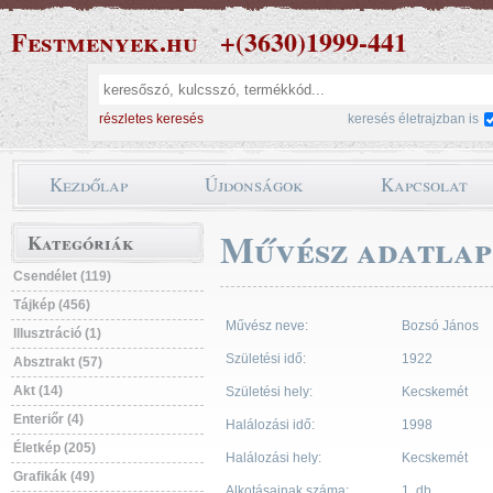
Festmenyek.hu
+(3630)1999-441
részletes keresés
keresés életrajzban is
Kezdőlap
Újdonságok
Kapcsolat
Művész adatlap
Kategóriák
Csendélet (119)
Tájkép (456)
Művész neve:
Bozsó János
Illusztráció (1)
Születési idő:
1922
Absztrakt (57)
Akt (14)
Születési hely:
Kecskemét
Enteriőr (4)
Halálozási idő:
1998
Életkép (205)
Halálozási hely:
Kecskemét
Grafikák (49)
Alkotásainak száma:
1 db