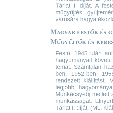
Tárlat I. díját. A fe
műgyűjtés, gyűjtemé
városára hagyatékozt
Magyar festők és gr
Műgyűjtők és kere
Festő. 1945 után aut
hagyományait követi. 
témát. Számtalan haza
ben, 1952-ben, 19
rendezett kiállítást. 
legjobb hagyományai
Munkácsy-díj mellett
munkásságát. Elnyert
Tárlat I. díját. (ML, Kiál