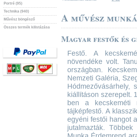
Portré (95)
Technika (940)
A művész munká
Művész böngésző
Összes termék kilistázása
Magyar festők és gr
Festő. A kecskemé
növendéke volt. Tanu
országban. Kecskemé
Nemzeti Galéria, Sze
Hódmezővásárhely, s
kiállításon szerepelt
ben a kecskeméti m
tájképfestő. A klassz
egyéni festői hangot a
jutalmazták. Többek
Munka Érdemrend aran