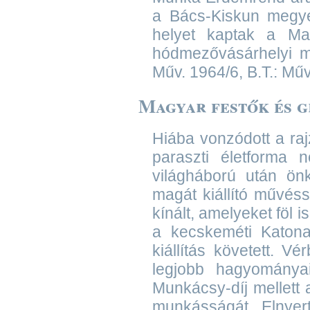
a Bács-Kiskun megyei 
helyet kaptak a Ma
hódmezővásárhelyi mú
Műv. 1964/6, B.T.: Műv
Magyar festők és g
Hiába vonzódott a raj
paraszti életforma 
világháború után önk
magát kiállító művéss
kínált, amelyeket föl i
a kecskeméti Katon
kiállítás követett. Vér
legjobb hagyományai
Munkácsy-díj mellett
munkásságát. Elnyert