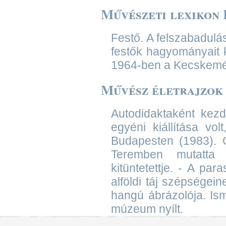
Művészeti lexikon I
Festő. A felszabadulás
festők hagyományait 
1964-ben a Kecskemét
Művész életrajzok
Autodidaktaként kezd
egyéni kiállítása vo
Budapesten (1983). 
Teremben mutatta 
kitüntetettje. - A pa
alföldi táj szépségei
hangú ábrázolója. Is
múzeum nyílt.