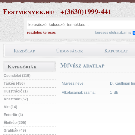
Festmenyek.hu
+(3630)1999-441
részletes keresés
keresés életrajzban is
Kezdőlap
Újdonságok
Kapcsolat
Művész adatlap
Kategóriák
Csendélet (119)
Tájkép (456)
Művész neve:
D. Kauffman Im
Illusztráció (1)
Alkotásainak száma:
1 db
Absztrakt (57)
Akt (14)
Enteriőr (4)
Életkép (205)
Grafikák (49)