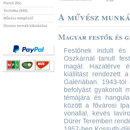
Portré (95)
Technika (940)
A művész munká
Művész böngésző
Összes termék kilistázása
Magyar festők és gr
Festőnek indult és 
Oszkárnál tanult fe
magát. Hazatérve é
kiállítást rendezet
Galériában. 1943-tól 
befolyást gyakorolt 
témájára és hangula
között a fővárosi Ip
vonallal, kevés laví
Dürer Teremben rendez
1957-ben Kossuth-díj