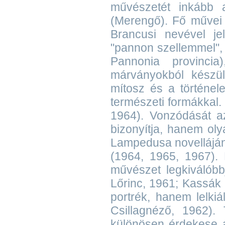
művészetét inkább a
(Merengő). Fő művei
Brancusi nevével jel
"pannon szellemmel", 
Pannonia provincia)
márványokból készül
mítosz és a történel
természeti formákkal. 
1964). Vonzódását a
bizonyítja, hanem oly
Lampedusa novellájána
(1964, 1965, 1967).
művészet legkiválóbbj
Lőrinc, 1961; Kassák
portrék, hanem lelkiá
Csillagnéző, 1962). 
különösen érdekese a