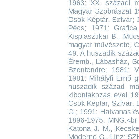
1963: XX. századi 
Magyar Szobrászat 1
Csók Képtár, Szfvár; 19
Pécs; 1971: Grafica
Kisplasztikai B., Mű
magyar művészete, Cs
49. A huszadik száza
Éremb., Lábasház, So
Szentendre; 1981: 
1981: Mihályfi Ernő 
huszadik század ma
kibontakozás évei 1
Csók Képtár, Szfvár; 
G.; 1991: Hatvanas 
1896-1975, MNG.<br 
Katona J. M., Kecsk
Moderne G., Linz; SZ