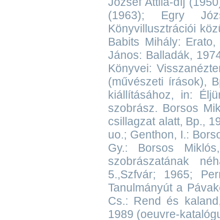
József Attila-díj (195
(1963); Egry Józse
Könyvillusztrációi k
Babits Mihály: Erato
János: Balladák, 1974
Könyvei: Visszanéztem
(művészeti írások), B
kiállításához, in: É
szobrász. Borsos Mik
csillagzat alatt, Bp., 1
uo.; Genthon, I.: Bors
Gy.: Borsos Miklós
szobrászatának né
5.,Szfvár; 1965; Pe
Tanulmányút a Pávaker
Cs.: Rend és kaland,
1989 (oeuvre-katalógus