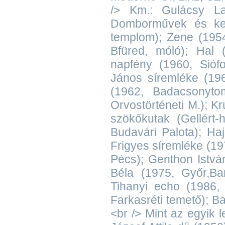
/> Km.: Gulácsy Laj
Domborművek és ker
templom); Zene (1954
Bfüred, móló); Hal 
napfény (1960, Sióf
János síremléke (196
(1962, Badacsonyto
Orvostörténeti M.); K
szökőkutak (Gellért-
Budavári Palota); Haj
Frigyes síremléke (19
Pécs); Genthon István
Béla (1975, Győr,Bar
Tihanyi echo (1986, 
Farkasréti temető); Ba
<br /> Mint az egyik 