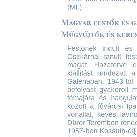
(ML)
Magyar festők és gr
Műgyűjtők és kere
Festőnek indult és 
Oszkárnál tanult fe
magát. Hazatérve é
kiállítást rendezet
Galériában. 1943-tól 
befolyást gyakorolt 
témájára és hangula
között a fővárosi Ip
vonallal, kevés laví
Dürer Teremben rendez
1957-ben Kossuth-díj