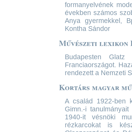
formanyelvének moder
években számos szobrát
Anya gyermekkel, Bp
Kontha Sándor
Művészeti lexikon I
Budapesten Glatz 
Franciaországot. Hazat
rendezett a Nemzeti 
Kortárs magyar művé
A család 1922-ben kö
Gimn.-i tanulmányait
1940-it vésnöki munk
rézkarcokat is kész