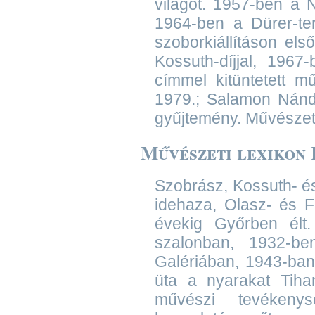
világot. 1957-ben a 
1964-ben a Dürer-ter
szoborkiállításon els
Kossuth-díjjal, 196
címmel kitüntetett m
1979.; Salamon Nándo
gyűjtemény. Művészet.
Művészeti lexikon I
Szobrász, Kossuth- é
idehaza, Olasz- és F
évekig Győrben élt.
szalonban, 1932-b
Galériában, 1943-ban 
üta a nyarakat Tihan
művészi tevékenys