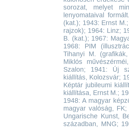
sorozat, melyet mi
lenyomataival formál
(kat.); 1943: Ernst M.
rajzok); 1964: Linz; 1
B. (kat.); 1967: Magy
1968: PIM (illusztrá
Tihanyi M. (grafikák
Miklós művészérméi,
Szalon; 1941: Új s
kiállítás, Kolozsvár;
Képtár jubileumi kiál
kiállítása, Ernst M.; 
1948: A magyar képző
magyar valóság, FK;
Ungarische Kunst, B
században, MNG; 1959