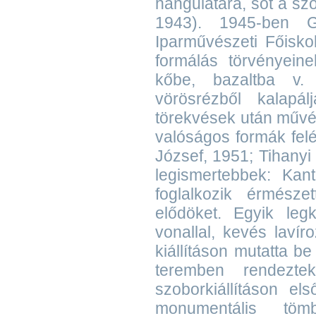
hangulatára, sőt a sz
1943). 1945-ben G
Iparművészeti Főisko
formálás törvényeine
kőbe, bazaltba v. 
vörösrézből kalapál
törekvések után művé
valóságos formák felé
József, 1951; Tihanyi
legismertebbek: Kan
foglalkozik érmésze
elődöket. Egyik leg
vonallal, kevés laví
kiállításon mutatta 
teremben rendeztek
szoborkiállításon el
monumentális töm