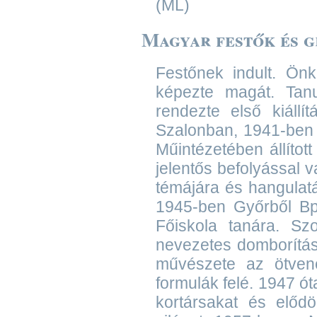
(ML)
Magyar festők és g
Festőnek indult. Önk
képezte magát. Tanu
rendezte első kiáll
Szalonban, 1941-ben 
Műintézetében állított
jelentős befolyással 
témájára és hangulat
1945-ben Győrből Bp-
Főiskola tanára. Sz
nevezetes domborítása
művészete az ötvene
formulák felé. 1947 ó
kortársakat és elődö