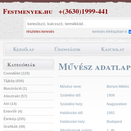
Festmenyek.hu
+(3630)1999-441
részletes keresés
keresés életrajzban is
Kezdőlap
Újdonságok
Kapcsolat
Művész adatlap
Kategóriák
Csendélet (119)
Tájkép (456)
Művész neve:
Borsos Miklós
Illusztráció (1)
Születési idő:
1906
Absztrakt (57)
Akt (14)
Születési hely:
Nagyszeben
Enteriőr (4)
Halálozási idő:
1991
Életkép (205)
Halálozási hely:
Budapest
Grafikák (49)
Alkotásainak száma:
1 db