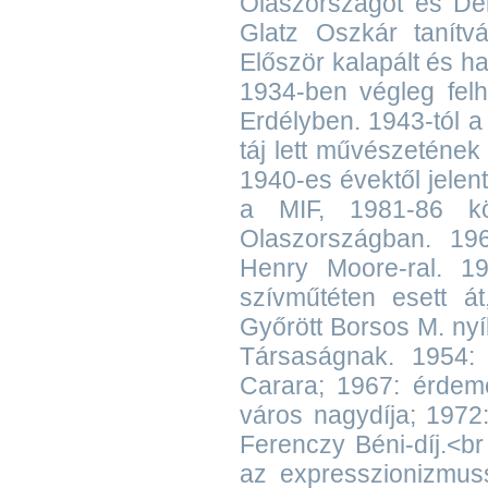
Olaszországot és Dél
Glatz Oszkár tanítvá
Először kalapált és haj
1934-ben végleg felh
Erdélyben. 1943-tól a 
táj lett művészetének 
1940-es évektől jelent
a MIF, 1981-86 kö
Olaszországban. 19
Henry Moore-ral. 1
szívműtéten esett át
Győrött Borsos M. nyí
Társaságnak. 1954: 
Carara; 1967: érdeme
város nagydíja; 1972
Ferenczy Béni-díj.<b
az expresszionizmuss