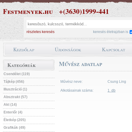
Festmenyek.hu
+(3630)1999-441
részletes keresés
keresés életrajzban is
Kezdőlap
Újdonságok
Kapcsolat
Művész adatlap
Kategóriák
Csendélet (119)
Tájkép (456)
Művész neve:
Csung Ling
Illusztráció (1)
Alkotásainak száma:
1 db
Absztrakt (57)
Akt (14)
Enteriőr (4)
Életkép (205)
Grafikák (49)