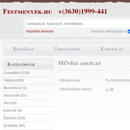
Festmenyek.hu
+(3630)1999-441
részletes keresés
keresés életrajzban is
Kezdőlap
Újdonságok
Kapcsolat
Művész adatlap
Kategóriák
Csendélet (119)
Tájkép (456)
Művész neve:
Fu Rotti jelzés
Illusztráció (1)
Alkotásainak száma:
1 db
Absztrakt (57)
Akt (14)
Enteriőr (4)
Életkép (205)
Grafikák (49)