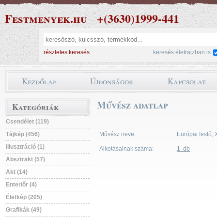
Festmenyek.hu
+(3630)1999-441
részletes keresés
keresés életrajzban is
Kezdőlap
Újdonságok
Kapcsolat
Művész adatlap
Kategóriák
Csendélet (119)
Tájkép (456)
Művész neve:
Európai festő, 
Illusztráció (1)
Alkotásainak száma:
1 db
Absztrakt (57)
Akt (14)
Enteriőr (4)
Életkép (205)
Grafikák (49)