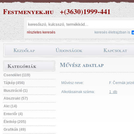
Festmenyek.hu
+(3630)1999-441
részletes keresés
keresés életrajzban is
Kezdőlap
Újdonságok
Kapcsolat
Művész adatlap
Kategóriák
Csendélet (119)
Tájkép (456)
Művész neve:
F. Čermák jelzé
Illusztráció (1)
Alkotásainak száma:
1 db
Absztrakt (57)
Akt (14)
Enteriőr (4)
Életkép (205)
Grafikák (49)