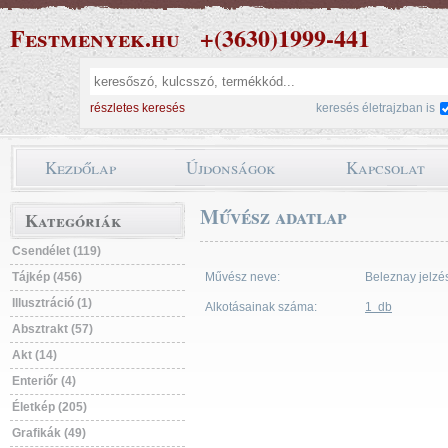
Festmenyek.hu
+(3630)1999-441
részletes keresés
keresés életrajzban is
Kezdőlap
Újdonságok
Kapcsolat
Művész adatlap
Kategóriák
Csendélet (119)
Tájkép (456)
Művész neve:
Beleznay jelzé
Illusztráció (1)
Alkotásainak száma:
1 db
Absztrakt (57)
Akt (14)
Enteriőr (4)
Életkép (205)
Grafikák (49)