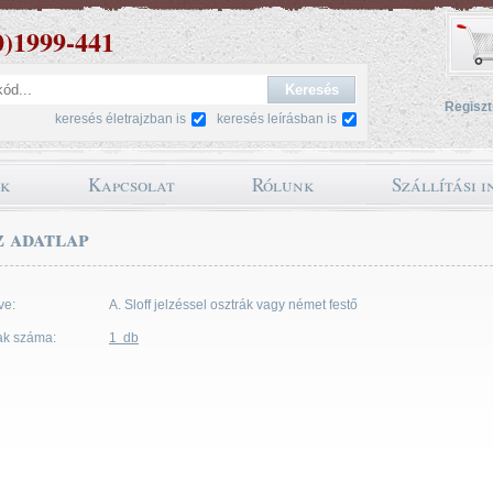
0)1999-441
Regiszt
keresés életrajzban is
keresés leírásban is
ok
Kapcsolat
Rólunk
Szállítási 
 adatlap
ve:
A. Sloff jelzéssel osztrák vagy német festő
ak száma:
1 db