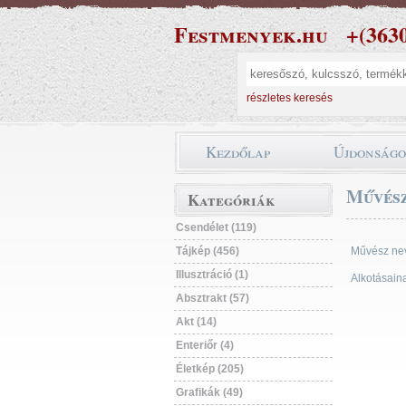
Festmenyek.hu
+(363
részletes keresés
Kezdőlap
Újdonság
Művész
Kategóriák
Csendélet (119)
Tájkép (456)
Művész ne
Illusztráció (1)
Alkotásain
Absztrakt (57)
Akt (14)
Enteriőr (4)
Életkép (205)
Grafikák (49)