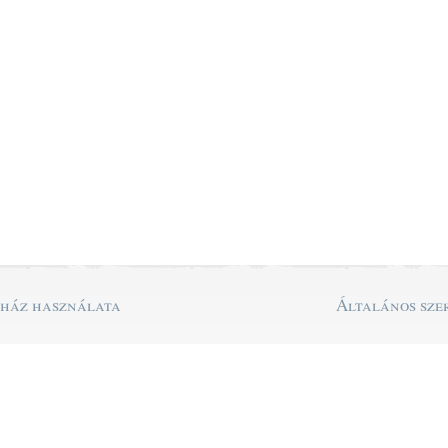
uház használata
Általános szer